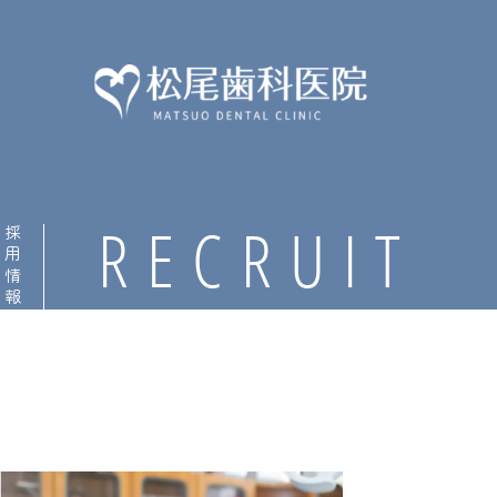
松
尾
RECRUIT
採用情報
歯
科
医
院