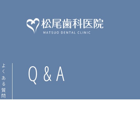
松
尾
Q&A
よくある質問
歯
科
医
院