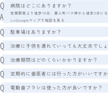
Q
病院はどこにありますか？
佐賀駅南より徒歩10分、唐人町バス停から徒歩2分に
A
>>Googleマップで地図を見る
Q
駐車場はありますか？
A
あります。９台駐車可能、車椅子移動車の駐車可能で
Q
治療に子供を連れていっても大丈夫でし
A
大丈夫です。スタッフが治療中にお子さまのお相手を
Q
治療期間はどのくらいかかりますか？
A
治療期間は患者さんの治療内容によって変わってきま
Q
的な診療をご希望の方はお申し出ください。対応いた
定期的に歯医者には行った方がいいです
A
毎日の歯磨きだけでは虫歯や歯周病を完全に防ぐこと
Q
院での検診やメインテナンスを受けることで、虫歯や
電動歯ブラシは使った方が良いですか？
A
歯ブラシと電動歯ブラシはそれぞれメリットがあり、
ださい。